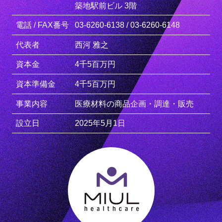
築地駅前ビル 3階
電話 / FAX番号
03-6260-6138 / 03-6260-6148
代表者
⻄河 雅之
資本金
4千5百万円
資本準備金
4千5百万円
事業内容
医療材料の商品企画・調達・販売
設立日
2025年5月1日